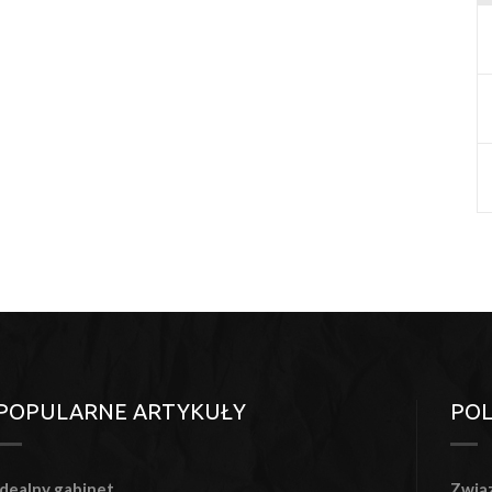
POPULARNE ARTYKUŁY
PO
Idealny gabinet
Związ