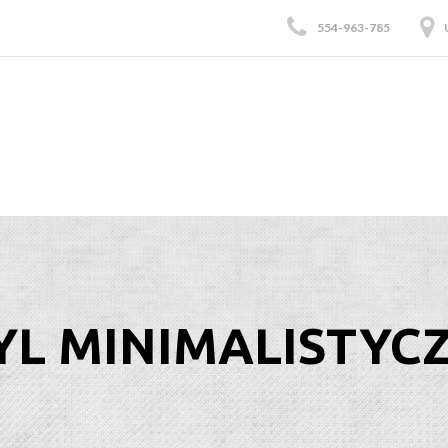
554-963-785
YL MINIMALISTYC