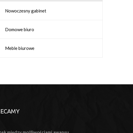
Nowoczesny gabinet
Domowe biuro
Meble biurowe
LECAMY
ek między możliwościami awansu...